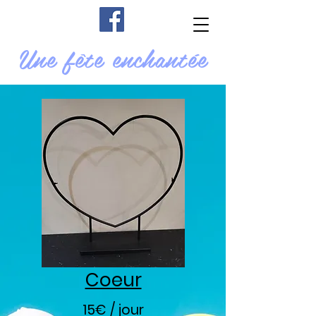
Une fête enchantée
Coeur
15€ / jour