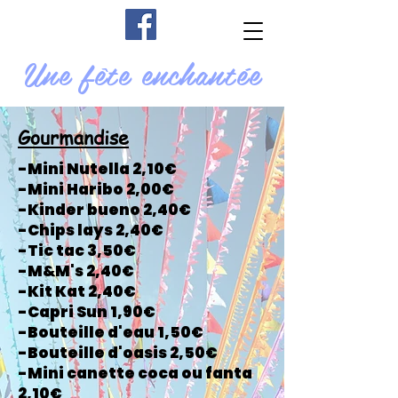
Une fête enchantée
Gourmandise
-Mini Nutella 2,10€
-Mini Haribo 2,00€
-Kinder bueno 2,40€
-Chips lays 2,40€
-Tic tac 3,50€
-M&M's 2,40€
-Kit Kat 2,40€
-Capri Sun 1,90€
-Bouteille d'eau 1,50€
-Bouteille d'oasis 2,50€
-Mini canette coca ou fanta
2,10€