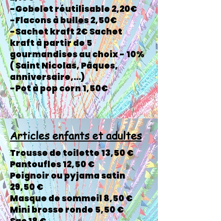
-Gobelet réutilisable 2,20€
-Flacons à bulles 2,50€
-Sachet kraft 2€ Sachet
kraft à partir de 5
gourmandises au choix - 10%
( Saint Nicolas, Pâques,
anniversaire,...)
-Pot à pop corn 1,50€
Articles enfants et adultes
Trousse de toilette 13,50 €
Pantoufles 12,50 €
Peignoir ou pyjama satin
29,50 €
Masque de sommeil 8,50 €
Mini brosse ronde 5,50 €