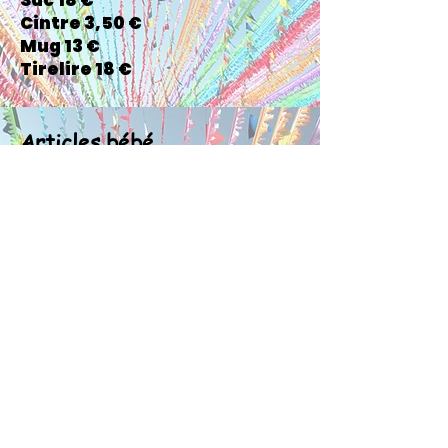
Sac 18 €
Cintre 3,50 €
Mug 13 €
Tirelire 18 €
Articles bébé
Trousse de toilette 13,50 €
Bavoir triangle 4,50 €
Bonnet 7,50 €
Pack bonnet + moufles+
chaussons 15 €
Brosse à cheveux en bois 9,50
€
Body 15,00 €
Attache tétine 17,00 €