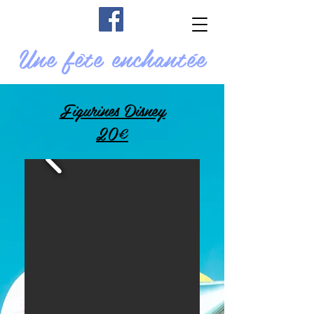
Une fête enchantée
Figurines Disney
20€